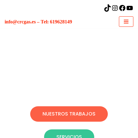
Saltar
info@crcgas.es – Tel: 619628149
al
contenido
Instalaciones de Gas y
Climatización
NUESTROS TRABAJOS
SERVICIOS