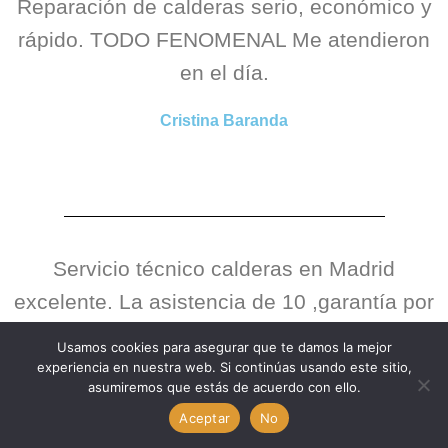
Reparación de calderas serio, económico y
rápido. TODO FENOMENAL Me atendieron
en el día.
Cristina Baranda
Servicio técnico calderas en Madrid
excelente. La asistencia de 10 ,garantía por
escrito en la reparaciones. Carlos es un
Usamos cookies para asegurar que te damos la mejor
técnico super competente y profesional.
experiencia en nuestra web. Si continúas usando este sitio,
asumiremos que estás de acuerdo con ello.
Realizó la limpieza total de la caldera como
Aceptar
No
lo hacen en sus videos. Muchas gracias.